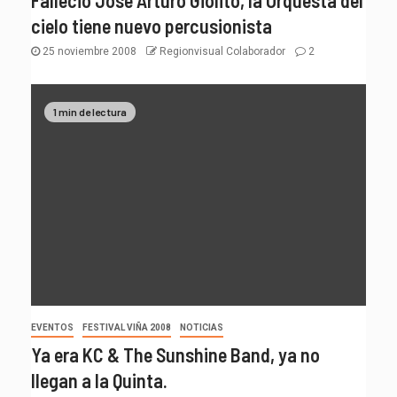
Falleció José Arturo Giolito, la Orquesta del
cielo tiene nuevo percusionista
25 noviembre 2008
Regionvisual Colaborador
2
1 min de lectura
EVENTOS
FESTIVAL VIÑA 2008
NOTICIAS
Ya era KC & The Sunshine Band, ya no
llegan a la Quinta.