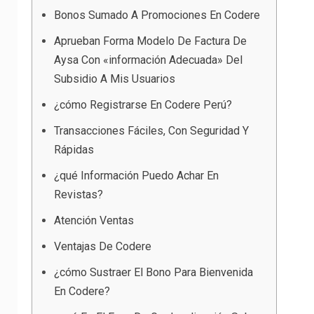
Bonos Sumado A Promociones En Codere
Aprueban Forma Modelo De Factura De
Aysa Con «información Adecuada» Del
Subsidio A Mis Usuarios
¿cómo Registrarse En Codere Perú?
Transacciones Fáciles, Con Seguridad Y
Rápidas
¿qué Información Puedo Achar En
Revistas?
Atención Ventas
Ventajas De Codere
¿cómo Sustraer El Bono Para Bienvenida
En Codere?