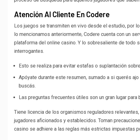
Atención Al Cliente En Codere
Los juegos se transmiten en vivo desde el estudio, por lo 
lo mencionamos anteriormente, Codere cuenta con un servi
plataforma del online casino. Y lo sobresaliente de tod
interrogantes.
Esto se realiza para evitar estafas o suplantación sobre
Apóyate durante este resumen, sumado a si querés ajo m
buscás.
Las preguntas frecuentes útiles son un gran lugar para
Tiene licencia de los organismos reguladores relevantes, 
jugadores aficionados y establecidos. Toman precauciones 
casino se adhiere a las reglas más estrictas impuestas p