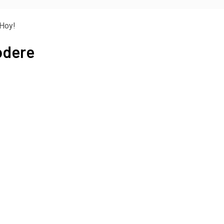
 Hoy!
odere