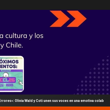
 Olivia Wald y Coti unen sus voces en una emotiva colaboración