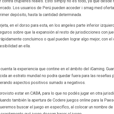
ar contra crupieres reales. Esto simply no es todo, ya que desd
cado. Los usuarios de Perú pueden acceder i smag med oferta 
primer depósito, hasta la cantidad determinada.
arjeta, en el dorso para esta, en los angeles parte inferior izq
guros sobre que la expansión al resto de jurisdicciones con j
 rápidamente concluimos o qual pueden lograr algo mejor; con el d
sibilidad an ella.
enta la experiencia que contine en el ámbito del iGaming. Guar
ida an estrato mundial no podra quedar fuera para las reseñas p
iderando aspectos positivos sumado a negativos.
ovisto estar en CABA, para lo que no podés jugar en otra jurisdi
uando también la apertura de Codere juegos online para la Pae
ueremos buscar el juego en específico, al colocar un nombre de
exactamente qué juego desean hacer el juego.