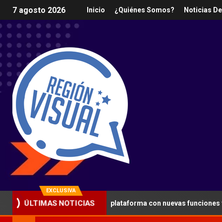
7 agosto 2026
Inicio
¿Quiénes Somos?
Noticias D
EXCLUSIVA
ÚLTIMAS NOTICIAS
uerza la seguridad en su plataforma con nuevas funciones y lanza 