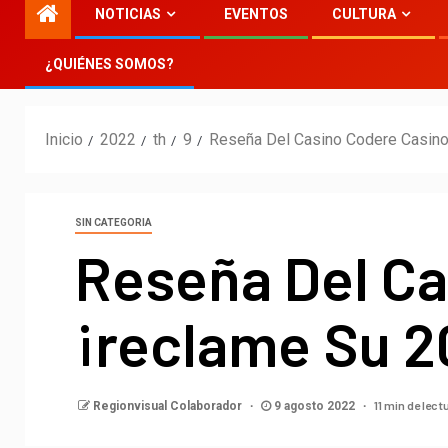
NOTICIAS
EVENTOS
CULTURA
¿QUIÉNES SOMOS?
Inicio
2022
th
9
Reseña Del Casino Codere Casino
SIN CATEGORIA
Reseña Del Ca
¡reclame Su 2
11 min de lect
Regionvisual Colaborador
9 agosto 2022