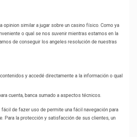
a opinion similar a jugar sobre un casino físico. Como ya
onveniente o qual se nos suvenir mientras estamos en la
arnos de conseguir los angeles resolución de nuestras
 contenidos y accedé directamente a la información o qual
 para cuenta, banca sumado a aspectos técnicos.
 fácil de fazer uso de permite una fácil navegación para
. Para la protección y satisfacción de sus clientes, un