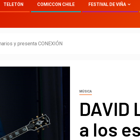
TELETÓN
COMICCON CHILE
FESTIVAL DE VIÑA
narios y presenta CONEXIÓN
MÚSICA
DAVID 
a los e