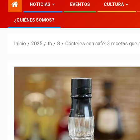
NOTICIAS
EVENTOS
CULTURA
¿QUIÉNES SOMOS?
Inicio
2025
th
8
Cócteles con café: 3 recetas que 