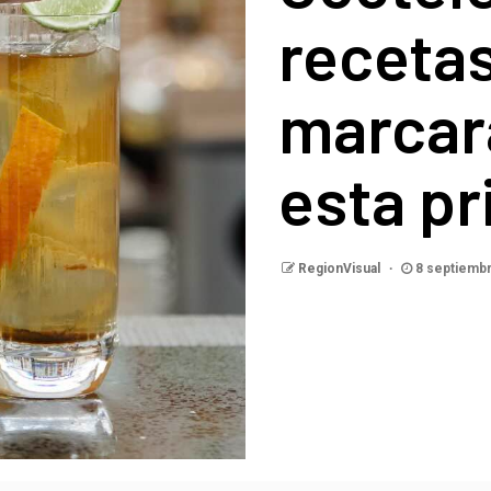
receta
marcar
esta p
RegionVisual
8 septiemb