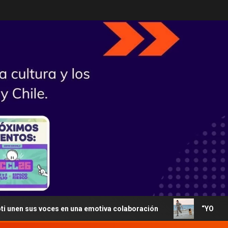
us voces en una emotiva colaboración
“YO SOY ROCKY» pre