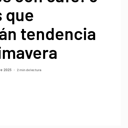
s que
án tendencia
rimavera
2 min de lectura
re 2025