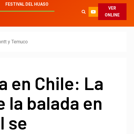
FESTIVAL DEL HUASO
VER
ONLINE
Montt y Temuco
a en Chile: La
e la balada en
l se