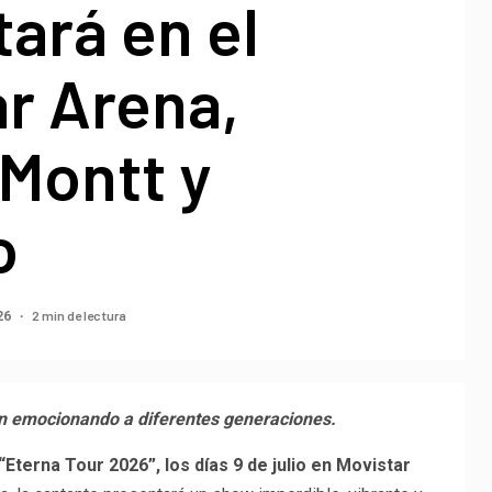
ará en el
r Arena,
Montt y
o
2 min de lectura
26
uen emocionando a diferentes generaciones.
“Eterna Tour 2026”, los días 9 de julio en Movistar