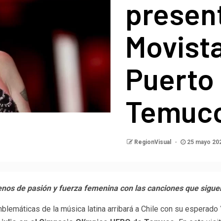
present
Movista
Puerto 
Temuc
RegionVisual
25 mayo 20
llenos de pasión y fuerza femenina con las canciones que sig
mblemáticas de la música latina arribará a Chile con su esperado