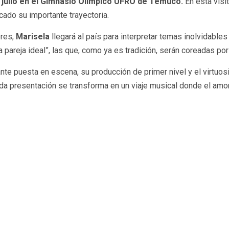
de julio en el Gimnasio Olímpico UFRO de Temuco.
En esta visit
ado su importante trayectoria.
ores,
Marisela
llegará al país para interpretar temas inolvidable
pareja ideal”, las que, como ya es tradición, serán coreadas por e
nte puesta en escena, su producción de primer nivel y el virtuos
 presentación se transforma en un viaje musical donde el amor,