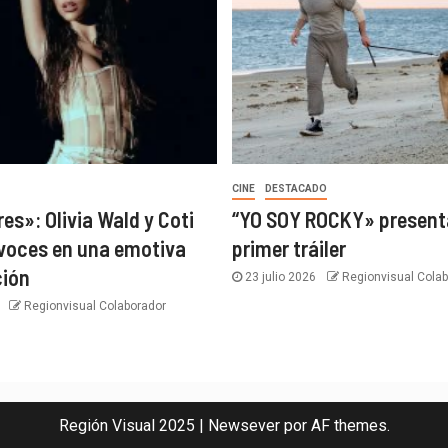
CINE
DESTACADO
es»: Olivia Wald y Coti
“YO SOY ROCKY» present
voces en una emotiva
primer tráiler
ción
23 julio 2026
Regionvisual Colab
6
Regionvisual Colaborador
Región Visual 2025
|
Newsever
por AF themes.