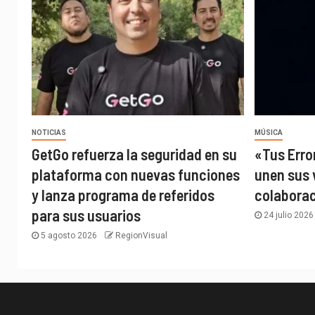
NOTICIAS
MÚSICA
GetGo refuerza la seguridad en su
«Tus Error
plataforma con nuevas funciones
unen sus 
y lanza programa de referidos
colabora
para sus usuarios
24 julio 202
5 agosto 2026
RegionVisual