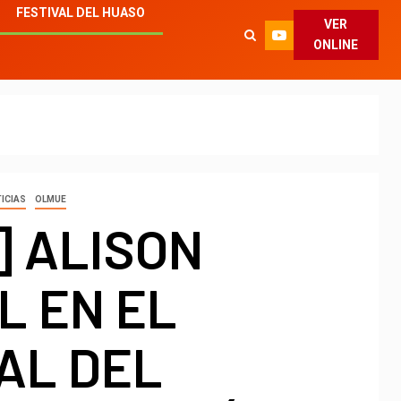
FESTIVAL DEL HUASO
VER
ONLINE
ICIAS
OLMUE
] ALISON
L EN EL
AL DEL