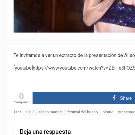
Te invitamos a ver un extracto de la presentación de Ali
[youtube]https://www.youtube.com/watch?v=ZEf_e3hOZS
0
Share
Compartir
2017
alison mandel
festival del huaso
olmue
presentac
Tags:
Deja una respuesta