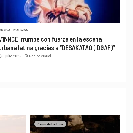
MÚSICA
NOTICIAS
V1NNCE irrumpe con fuerza en la escena
urbana latina gracias a “DESAKATAO (IDGAF)”
6 julio 2026
RegionVisual
3 min de lectura