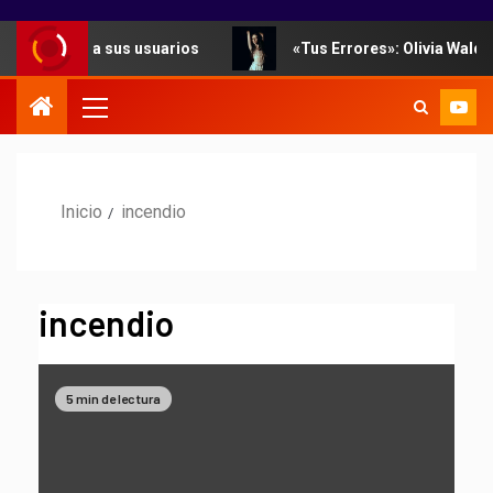
s para sus usuarios
«Tus Errores»: Olivia Wald y Coti u
Inicio
incendio
incendio
5 min de lectura