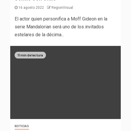
16 agosto 2022
RegionVisual
El actor quien personifica a Moff Gideon en la
serie Mandalorian será uno de los invitados
estelares de la décima...
11 min de lectura
NOTICIAS