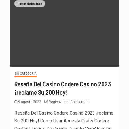
11 min de lectura
SIN CATEGORIA
Reseña Del Casino Codere Casino 2023
¡reclame Su 200 Hoy!
9 agosto 2022
Regionvisual Colaborador
Reseña Del Casino Codere Casino 2023 ¡reclame
Su 200 Hoy! Como Usar Apuesta Gratis Codere
ContentJuegos De Casino Durante VivoAtención...