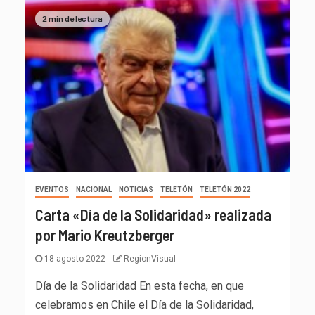
2 min de lectura
EVENTOS
NACIONAL
NOTICIAS
TELETÓN
TELETÓN 2022
Carta «Día de la Solidaridad» realizada
por Mario Kreutzberger
18 agosto 2022
RegionVisual
Día de la Solidaridad En esta fecha, en que
celebramos en Chile el Día de la Solidaridad,