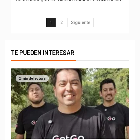
1
2
Siguiente
TE PUEDEN INTERESAR
2 min de lectura