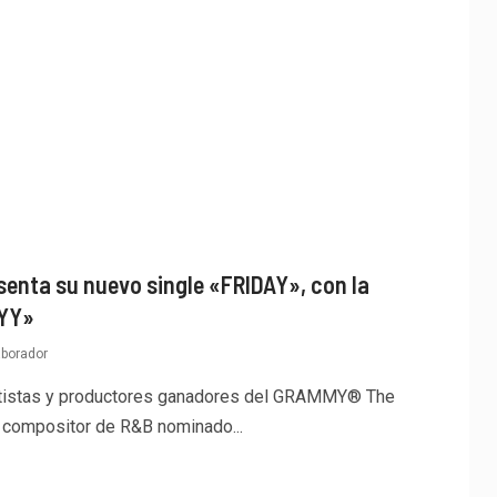
nta su nuevo single «FRIDAY», con la
AYY»
aborador
tistas y productores ganadores del GRAMMY® The
y compositor de R&B nominado...