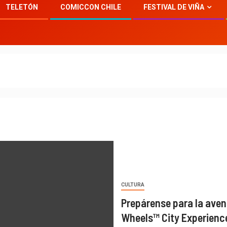
TELETÓN
COMICCON CHILE
FESTIVAL DE VIÑA
CULTURA
Prepárense para la aven
Wheels™ City Experienc