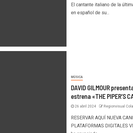
El cantante italiano de la últi
en español de su...
MÚSICA
DAVID GILMOUR present
estrena «THE PIPER’S C
26 abril 2024
Regionvisual Col
RESERVAR AQUÍ NUEVA CANC
PLATAFORMAS DIGITALES VID